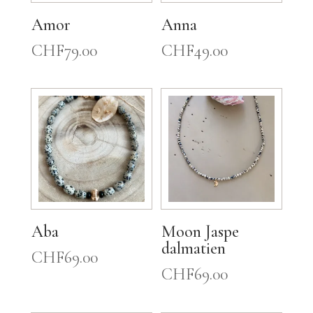
Amor
Anna
CHF
79.00
CHF
49.00
Aba
Moon Jaspe
dalmatien
CHF
69.00
CHF
69.00